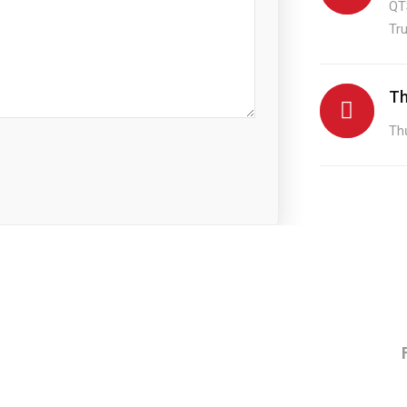
QT
Tr
Th
Thứ