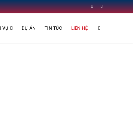
H VỤ
DỰ ÁN
TIN TỨC
LIÊN HỆ