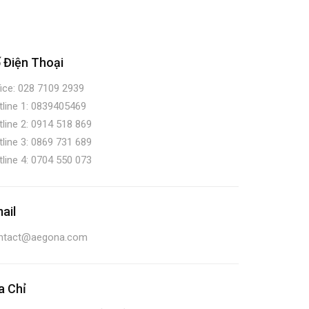
 Điện Thoại
ice:
028 7109 2939
line 1:
0839405469
line 2:
0914 518 869
line 3:
0869 731 689
line 4:
0704 550 073
ail
ntact@aegona.com
a Chỉ