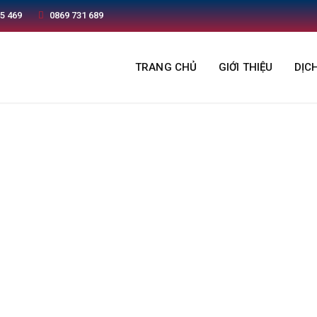
5 469
0869 731 689
TRANG CHỦ
GIỚI THIỆU
DỊC
Liên Hệ