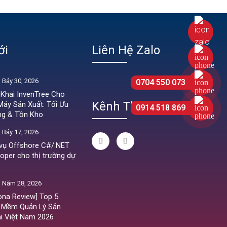
ới
Liên Hệ Zalo
 Bảy 30, 2026
0704 550 073
 Khai InvenTree Cho
Kênh Theo Dõi
áy Sản Xuất: Tối Ưu
0914 518 869
ng & Tồn Kho
 Bảy 17, 2026
 vụ Offshore C#/.NET
oper cho thị trường dự
 Năm 28, 2026
ona Review] Top 5
 Mềm Quản Lý Sản
ại Việt Nam 2026