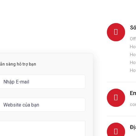
Số
Off
Hot
Hot
Hot
sẵn sàng hỗ trợ bạn
Hot
Em
co
Đị