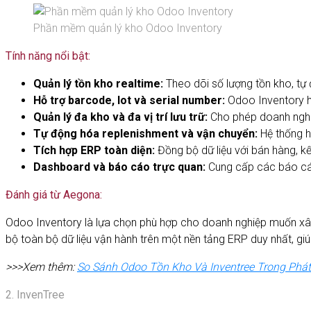
Phần mềm quản lý kho Odoo Inventory
Tính năng nổi bật:
Quản lý tồn kho realtime:
Theo dõi số lượng tồn kho, tự 
Hỗ trợ barcode, lot và serial number:
Odoo Inventory h
Quản lý đa kho và đa vị trí lưu trữ:
Cho phép doanh nghi
Tự động hóa replenishment và vận chuyển:
Hệ thống h
Tích hợp ERP toàn diện:
Đồng bộ dữ liệu với bán hàng, 
Dashboard và báo cáo trực quan:
Cung cấp các báo cáo
Đánh giá từ Aegona:
Odoo Inventory là lựa chọn phù hợp cho doanh nghiệp muốn xây
bộ toàn bộ dữ liệu vận hành trên một nền tảng ERP duy nhất, giú
>>>Xem thêm:
So Sánh Odoo Tồn Kho Và Inventree Trong Phá
2. InvenTree