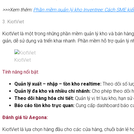
>>>Xem thêm:
Phần mềm quản lý kho Inventree: Cách SME kiểm
3. KiotViet
KiotViet là một trong những phần mềm quản lý kho và bán hàng 
giản, dễ sử dụng và triển khai nhanh. Phần mềm hỗ trợ quản lý 
KiotViet
Tính năng nổi bật:
Quản lý xuất – nhập – tồn kho realtime:
Theo dõi số lư
Quản lý đa kho và nhiều chi nhánh:
Cho phép theo dõi h
Theo dõi hàng hóa chi tiết:
Quản lý vị trí lưu kho, hạn 
Báo cáo tồn kho trực quan:
Cung cấp dashboard báo cáo
Đánh giá từ Aegona:
KiotViet là lựa chọn hàng đầu cho các cửa hàng, chuỗi bán lẻ hoặ