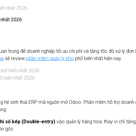
 nhất 2026
uan trọng để doanh nghiệp tối ưu chi phí và tăng tốc độ xử lý đ
na
sẽ review
phần mềm quản lý kho
phổ biến nhất hiện nay.
 biến nhất 2026
ong hệ sinh thái ERP mã nguồn mở Odoo. Phần mềm hỗ trợ doanh n
ảng.
hi sổ kép (Double-entry)
vào quản lý hàng hóa: thay vì chỉ tăn
uồn gốc.