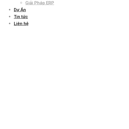
Giải Pháp ERP
Dự Án
Tin tức
Liên hệ
Aegona Review: Top 10 phần mềm quản lý kho (WMS) phổ biến