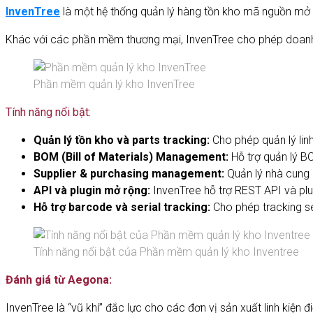
InvenTree
là một hệ thống quản lý hàng tồn kho mã nguồn mở (
Khác với các phần mềm thương mại, InvenTree cho phép doanh ng
Phần mềm quản lý kho InvenTree
Tính năng nổi bật:
Quản lý tồn kho và parts tracking:
Cho phép quản lý linh
BOM (Bill of Materials) Management:
Hỗ trợ quản lý B
Supplier & purchasing management:
Quản lý nhà cung 
API và plugin mở rộng:
InvenTree hỗ trợ REST API và plu
Hỗ trợ barcode và serial tracking:
Cho phép tracking s
Tính năng nổi bật của Phần mềm quản lý kho Inventree
Đánh giá từ Aegona:
InvenTree là “vũ khí” đắc lực cho các đơn vị sản xuất linh kiện