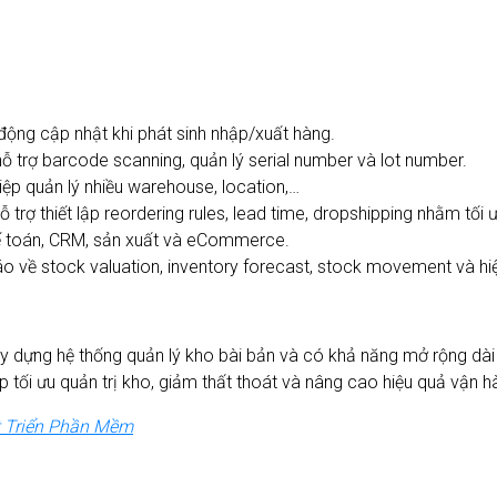
động cập nhật khi phát sinh nhập/xuất hàng.
ỗ trợ barcode scanning, quản lý serial number và lot number.
ệp quản lý nhiều warehouse, location,…
ỗ trợ thiết lập reordering rules, lead time, dropshipping nhằm tối
kế toán, CRM, sản xuất và eCommerce.
 về stock valuation, inventory forecast, stock movement và hiệ
 dựng hệ thống quản lý kho bài bản và có khả năng mở rộng dài 
p tối ưu quản trị kho, giảm thất thoát và nâng cao hiệu quả vận 
t Triển Phần Mềm