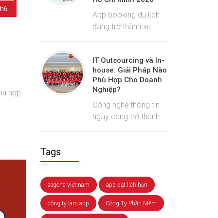
h6
App booking du lịch
đang trở thành xu...
IT Outsourcing và In-
house: Giải Pháp Nào
Phù Hợp Cho Doanh
Nghiệp?
hù hợp
Công nghệ thông tin
ngày càng trở thành...
Tags
aegona việt nam
app đặt lịch hẹn
công ty làm app
Công Ty Phần Mềm