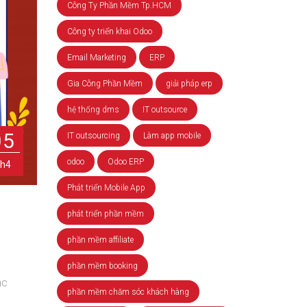
Công Ty Phần Mềm Tp.HCM
Công ty triển khai Odoo
Email Marketing
ERP
Gia Công Phần Mềm
giải pháp erp
hệ thống dms
IT outsource
05
IT outsourcing
Làm app mobile
odoo
Odoo ERP
h4
Phát triển Mobile App
phát triển phần mềm
phần mềm affiliate
phần mềm booking
ác
phần mềm chăm sóc khách hàng