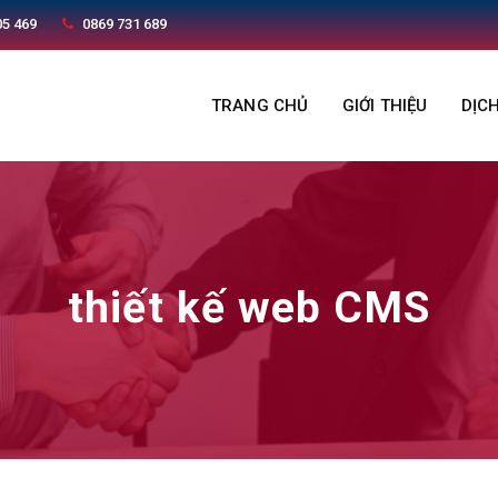
05 469
0869 731 689
TRANG CHỦ
GIỚI THIỆU
DỊC
thiết kế web CMS