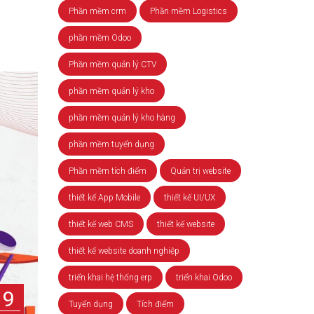
Phần mềm crm
Phần mềm Logistics
phần mềm Odoo
Phần mềm quản lý CTV
phần mềm quản lý kho
phần mềm quản lý kho hàng
phần mềm tuyển dụng
Phần mềm tích điểm
Quản trị website
thiết kế App Mobile
thiết kế UI/UX
thiết kế web CMS
thiết kế website
thiết kế website doanh nghiệp
triển khai hệ thống erp
triển khai Odoo
29
Tuyển dụng
Tích điểm