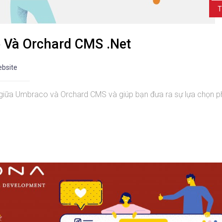
T
 Và Orchard CMS .Net
ebsite
ệt giữa Umbraco và Orchard CMS và giúp bạn đưa ra sự lựa chọn p