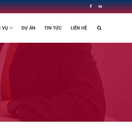
H VỤ
DỰ ÁN
TIN TỨC
LIÊN HỆ