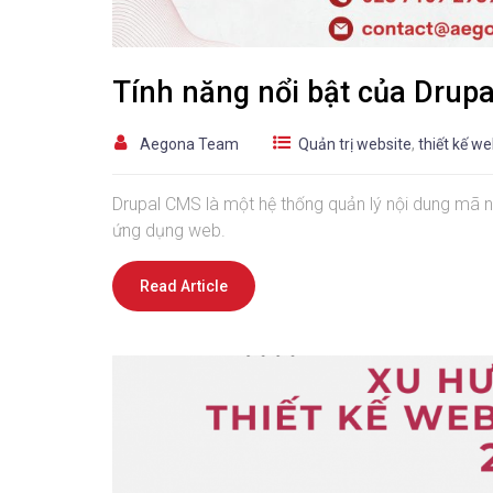
Tính năng nổi bật của Drupa
Aegona Team
Quản trị website
,
thiết kế w
Drupal CMS là một hệ thống quản lý nội dung mã 
ứng dụng web.
Read Article