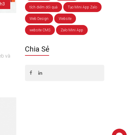
h3
tích điểm đổi quà
Tạo Mini App Zalo
Web Design
Website
website CMS
Zalo Mini App
Chia Sẻ
eb và