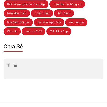
thiết kế website doanh nghiệp
triển khai hệ thống erp
triển khai Odoo
Tuyển dụng
Tích điểm
tích điểm đổi quà
Tạo Mini App Zalo
Web Design
Website
website CMS
Zalo Mini App
Chia Sẻ