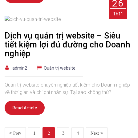
26
Th11
Dịch vụ quản trị website – Siêu
tiết kiệm lợi đủ đường cho Doanh
nghiệp
admin2
Quản trị website
Quản trị website chuyên nghiệp tiết kiệm cho Doanh nghiệp
về thời gian và chi phí nhân sự. Tại sao không thử?
Read Article
Prev
1
2
3
4
Next