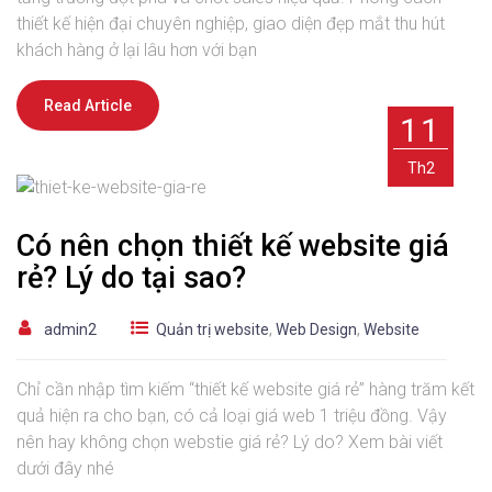
thiết kế hiện đại chuyên nghiệp, giao diện đẹp mắt thu hút
khách hàng ở lại lâu hơn với bạn
Read Article
11
Th2
Có nên chọn thiết kế website giá
rẻ? Lý do tại sao?
admin2
Quản trị website
,
Web Design
,
Website
Chỉ cần nhập tìm kiếm “thiết kế website giá rẻ” hàng trăm kết
quả hiện ra cho bạn, có cả loại giá web 1 triệu đồng. Vậy
nên hay không chọn webstie giá rẻ? Lý do? Xem bài viết
dưới đây nhé