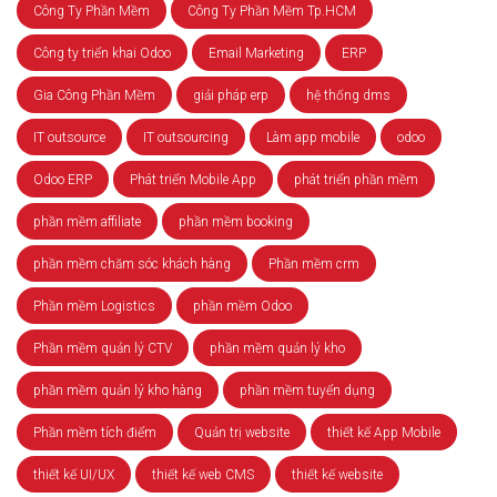
Công Ty Phần Mềm
Công Ty Phần Mềm Tp.HCM
Công ty triển khai Odoo
Email Marketing
ERP
Gia Công Phần Mềm
giải pháp erp
hệ thống dms
IT outsource
IT outsourcing
Làm app mobile
odoo
Odoo ERP
Phát triển Mobile App
phát triển phần mềm
phần mềm affiliate
phần mềm booking
phần mềm chăm sóc khách hàng
Phần mềm crm
Phần mềm Logistics
phần mềm Odoo
Phần mềm quản lý CTV
phần mềm quản lý kho
phần mềm quản lý kho hàng
phần mềm tuyển dụng
Phần mềm tích điểm
Quản trị website
thiết kế App Mobile
thiết kế UI/UX
thiết kế web CMS
thiết kế website