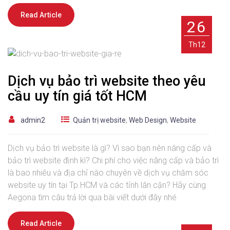
Read Article
26
Th12
Dịch vụ bảo trì website theo yêu
cầu uy tín giá tốt HCM
admin2
Quản trị website
,
Web Design
,
Website
Dịch vụ bảo trì website là gì? Vì sao bạn nên nâng cấp và
bảo trì website định kì? Chi phí cho việc nâng cấp và bảo trì
là bao nhiêu và địa chỉ nào chuyên về dịch vụ chăm sóc
website uy tín tại Tp.HCM và các tỉnh lân cận? Hãy cùng
Aegona tìm câu trả lời qua bài viết dưới đây nhé
Read Article