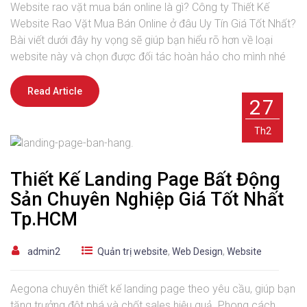
Website rao vặt mua bán online là gì? Công ty Thiết Kế
Website Rao Vặt Mua Bán Online ở đâu Uy Tín Giá Tốt Nhất?
Bài viết dưới đây hy vọng sẽ giúp bạn hiểu rõ hơn về loại
website này và chọn được đối tác hoàn hảo cho mình nhé
Read Article
27
Th2
Thiết Kế Landing Page Bất Động
Sản Chuyên Nghiệp Giá Tốt Nhất
Tp.HCM
admin2
Quản trị website
,
Web Design
,
Website
Aegona chuyên thiết kế landing page theo yêu cầu, giúp bạn
tăng trưởng đột phá và chốt sales hiệu quả. Phong cách