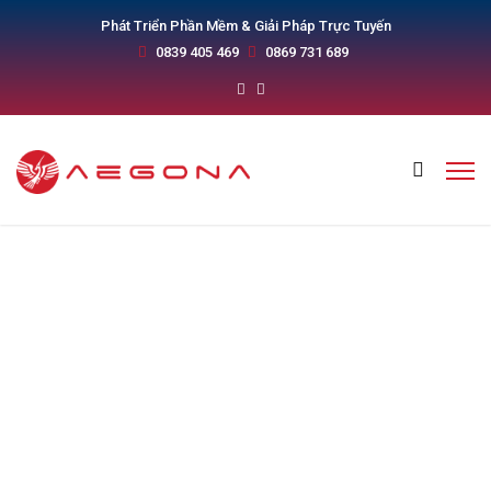
Phát Triển Phần Mềm & Giải Pháp Trực Tuyến
0839 405 469
0869 731 689
Hướng Dẫn Tích Điểm Trên
Zalo OA – Cách Chăm Sóc
Khách Hàng Hot Nhất 2026