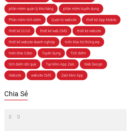
phần mềm quản lý kho hàng
phần mềm tuyển dụng
Phần mềm tích điểm
Quản trị website
thiết kế App Mobile
thiết kế UI/UX
thiết kế web CMS
thiết kế website
thiết kế website doanh nghiệp
triển khai hệ thống erp
triển khai Odoo
Tuyển dụng
Tích điểm
tích điểm đổi quà
Tạo Mini App Zalo
Web Design
Website
website CMS
Zalo Mini App
Chia Sẻ