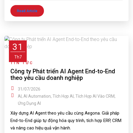
Read Article
31
Th7
TIN TỨC
Công ty Phát triển AI Agent End-to-End
theo yêu cầu doanh nghiệp
31/07/2026
AI
,
AI Automation
,
Tích Hợp AI
,
Tích Hợp AI Vào CRM
,
Ứng Dụng AI
Xây dựng AI Agent theo yêu cầu cùng Aegona. Giải pháp
End-to-End giúp tự động hóa quy trình, tích hợp ERP, CRM
và nâng cao hiệu quả vận hành.