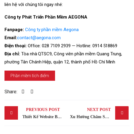
liên hệ với chúng tôi ngay nhé:
Công ty Phát Triển Phần Mềm AEGONA
Fanpage:
Công ty phần mềm Aegona
Email:
contact@aegona.com
Điện thoại:
Office: 028 7109 2939 — Hotline: 0914 518869
Địa chỉ:
Tòa nhà QTSC9, Công viên phần mềm Quang Trung,
phường Tân Chánh Hiệp, quận 12, thành phố Hồ Chí Minh
Phần mềm tích điểm
Share:
Post
PREVIOUS POST
NEXT POST
navigation
Thiết Kế Website Bán Hàng, Webstie Thương Mại Điện Tử Chuẩn UI/UX 2026
Xu Hướng Chăm Sóc Khách Hàng Thời Chuyển Đổi Số 2026