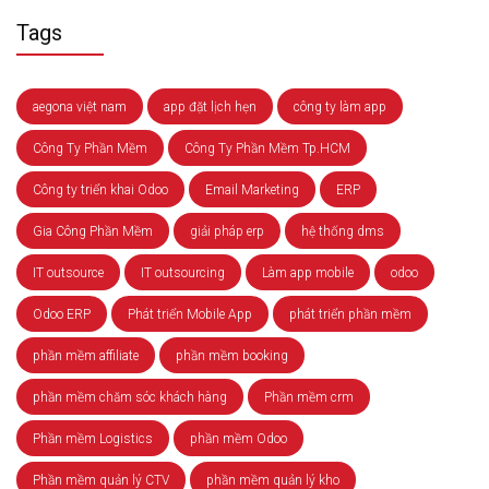
Tags
aegona việt nam
app đặt lịch hẹn
công ty làm app
Công Ty Phần Mềm
Công Ty Phần Mềm Tp.HCM
Công ty triển khai Odoo
Email Marketing
ERP
Gia Công Phần Mềm
giải pháp erp
hệ thống dms
IT outsource
IT outsourcing
Làm app mobile
odoo
Odoo ERP
Phát triển Mobile App
phát triển phần mềm
phần mềm affiliate
phần mềm booking
phần mềm chăm sóc khách hàng
Phần mềm crm
Phần mềm Logistics
phần mềm Odoo
Phần mềm quản lý CTV
phần mềm quản lý kho