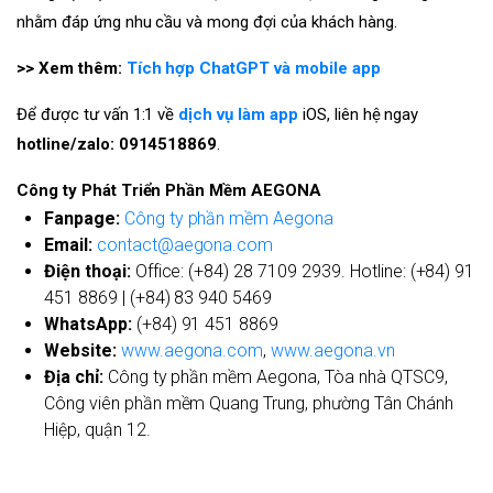
nhằm đáp ứng nhu cầu và mong đợi của khách hàng.
>> Xem thêm:
Tích hợp ChatGPT và mobile app
Để được tư vấn 1:1 về
dịch vụ làm app
iOS, liên hệ ngay
hotline/zalo: 0914518869
.
Công ty Phát Triển Phần Mềm AEGONA
Fanpage:
Công ty phần mềm Aegona
Email:
contact@aegona.com
Điện thoại:
Office: (+84) 28 7109 2939. Hotline: (+84) 91
451 8869 | (+84) 83 940 5469
WhatsApp:
(+84) 91 451 8869
Website:
www.aegona.com
,
www.aegona.vn
Địa chỉ:
Công ty phần mềm Aegona, Tòa nhà QTSC9,
Công viên phần mềm Quang Trung, phường Tân Chánh
Hiệp, quận 12.