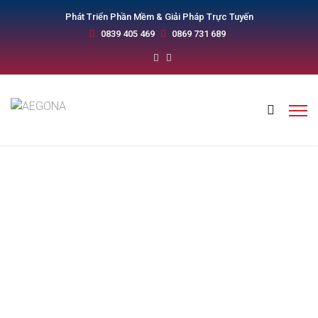
Phát Triển Phần Mềm & Giải Pháp Trực Tuyến
0839 405 469
0869 731 689
Lập Trình iOS Bằng Ngôn
Ngữ Gì? Top 3 Ngôn Ngữ
Hàng Đầu 2026