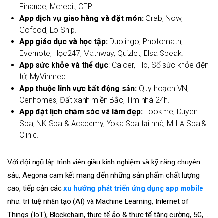
Finance, Mcredit, CEP.
App dịch vụ giao hàng và đặt món:
Grab, Now,
Gofood, Lo Ship.
App giáo dục và học tập:
Duolingo, Photomath,
Evernote, Học247, Mathway,
Quizlet, Elsa Speak.
App sức khỏe và thể dục:
Caloer, Flo, Sổ sức khỏe điện
tử, MyVinmec.
App thuộc lĩnh vực bất động sản:
Quy hoạch VN,
Cenhomes, Đất xanh miền Bắc, Tìm nhà 24h.
App đặt lịch chăm sóc và làm đẹp:
Lookme, Duyên
Spa, NK Spa & Academy, Yoka Spa tại nhà, M.I.A Spa &
Clinic.
Với đội ngũ lập trình viên giàu kinh nghiệm và kỹ năng chuyên
sâu, Aegona cam kết mang đến những sản phẩm chất lượng
cao, tiếp cận các
xu hướng phát triển ứng dụng app mobile
như: trí tuệ nhân tạo (AI) và Machine Learning, Internet of
Things (IoT), Blockchain, thực tế ảo & thực tế tăng cường, 5G, …