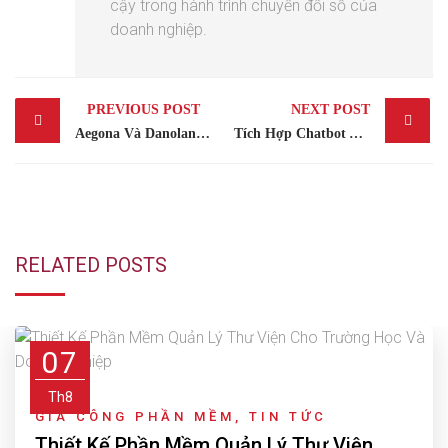
cậy trong hành trình chuyển đổi số của
doanh nghiệp.
Post
PREVIOUS POST
NEXT POST
navigation
Aegona Và Danoland Hợp Tác Phát Triển Zalo Mini App Bất Động Sản
Tích Hợp Chatbot AI Biến Website Thành Người Bán Hàng 24/7
RELATED POSTS
07
Th8
GIA CÔNG PHẦN MỀM
,
TIN TỨC
Thiết Kế Phần Mềm Quản Lý Thư Viện