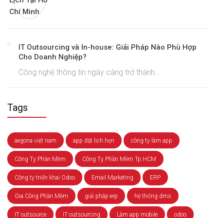
IT Outsourcing và In-house: Giải Pháp Nào Phù Hợp
Cho Doanh Nghiệp?
Công nghệ thông tin ngày càng trở thành...
Tags
aegona việt nam
app đặt lịch hẹn
công ty làm app
Công Ty Phần Mềm
Công Ty Phần Mềm Tp.HCM
Công ty triển khai Odoo
Email Marketing
ERP
Gia Công Phần Mềm
giải pháp erp
hệ thống dms
IT outsource
IT outsourcing
Làm app mobile
odoo