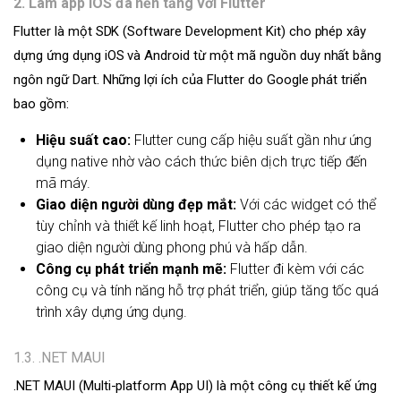
2. Làm app iOS đa nền tảng với Flutter
Flutter là một SDK (Software Development Kit) cho phép xây
dựng ứng dụng iOS và Android từ một mã nguồn duy nhất bằng
ngôn ngữ Dart. Những lợi ích của Flutter do Google phát triển
bao gồm:
Hiệu suất cao:
Flutter cung cấp hiệu suất gần như ứng
dụng native nhờ vào cách thức biên dịch trực tiếp đến
mã máy.
Giao diện người dùng đẹp mắt:
Với các widget có thể
tùy chỉnh và thiết kế linh hoạt, Flutter cho phép tạo ra
giao diện người dùng phong phú và hấp dẫn.
Công cụ phát triển mạnh mẽ:
Flutter đi kèm với các
công cụ và tính năng hỗ trợ phát triển, giúp tăng tốc quá
trình xây dựng ứng dụng.
1.3. .NET MAUI
.NET MAUI (Multi-platform App UI) là một công cụ thiết kế ứng