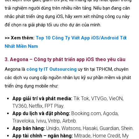
trải nghiệm người dùng trên nhiều nền tảng. Nếu bạn đang cân
nhắc phát triển ứng dụng iOS, hãy xem xét những công cụ này
để chọn ra giải pháp tối ưu cho dự án của mình.
>> Xem thêm:
Top 10 Công Ty Viết App iOS/Android Tốt
Nhất Miền Nam
3. Aegona – Công ty phát triển app iOS theo yêu cầu
Aegona là
công ty IT Outsourcing
uy tín tại TP.HCM, chuyên
các dịch vụ cung cấp nguồn nhân lực kỹ sư phần mềm và phát
triển ứng dụng mobile như:
App giải trí và phát media:
Tik Tok, VTVGo, VieON,
TV360, Netflix, FPT Play.
App du lịch và đặt phòng:
Booking.com, Agoda,
Traveloka, Ivivu, Vntrip, Airbnb.
App bán hàng:
Uniqlo, Watsons, Hasaki, Guardian, Shein.
App tài chính – ngân hàng:
Mitrade, Home Credit, My