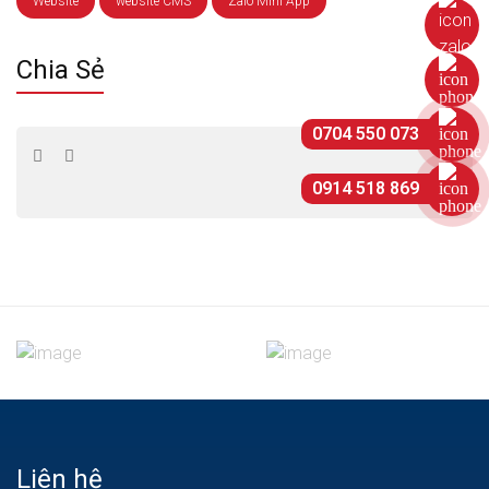
Website
website CMS
Zalo Mini App
Chia Sẻ
0704 550 073
0914 518 869
Liên hệ