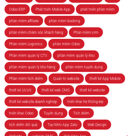
Odoo ERP
Phát triển Mobile App
phát triển phần mềm
phần mềm affiliate
phần mềm booking
phần mềm chăm sóc khách hàng
Phần mềm crm
Phần mềm Logistics
phần mềm Odoo
Phần mềm quản lý CTV
phần mềm quản lý kho
phần mềm quản lý kho hàng
phần mềm tuyển dụng
Phần mềm tích điểm
Quản trị website
thiết kế App Mobile
thiết kế UI/UX
thiết kế web CMS
thiết kế website
thiết kế website doanh nghiệp
triển khai hệ thống erp
triển khai Odoo
Tuyển dụng
Tích điểm
tích điểm đổi quà
Tạo Mini App Zalo
Web Design