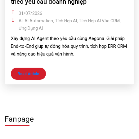
theo yêu cầu doanh nghiệp
31/07/2026
AI
,
AI Automation
,
Tích Hợp AI
,
Tích Hợp AI Vào CRM
,
Ứng Dụng AI
Xây dựng AI Agent theo yêu cầu cùng Aegona. Giải pháp
End-to-End giúp tự động hóa quy trình, tích hợp ERP, CRM
và nâng cao hiệu quả vận hành.
Read Article
Fanpage