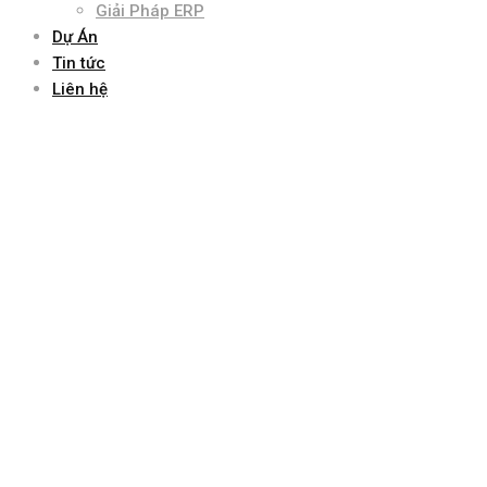
Giải Pháp ERP
Dự Án
Tin tức
Liên hệ
cross-platform app