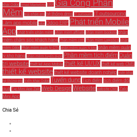
Gia Công Phần
khai Odoo
ERP
Email Marketing
Mềm
IT outsourcing
hệ thống dms
giải pháp erp
IT outsource
Phát triển Mobile
Làm app mobile
Odoo ERP
odoo
App
phần
phát triển phần mềm
phần mềm affiliate
phần mềm booking
mềm chăm sóc khách hàng
Phần mềm crm
Phần mềm Logistics
phần
phần mềm quản
mềm Odoo
Phần mềm quản lý CTV
phần mềm quản lý kho
Phần mềm tích điểm
Quản
lý kho hàng
phần mềm tuyển dụng
thiết kế UI/UX
trị website
thiết kế web CMS
thiết kế App Mobile
thiết kế website
thiết kế website doanh nghiệp
triển khai
Tuyển dụng
Tích điểm
tích điểm đổi
triển khai Odoo
hệ thống erp
Website
Web Design
quà
Zalo
Tạo Mini App Zalo
website CMS
Mini App
Chia Sẻ