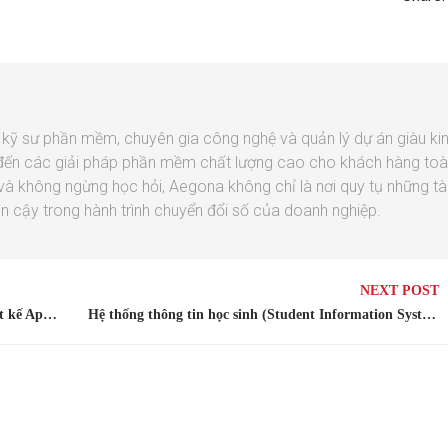
ỹ sư phần mềm, chuyên gia công nghệ và quản lý dự án giàu ki
đến các giải pháp phần mềm chất lượng cao cho khách hàng to
 và không ngừng học hỏi, Aegona không chỉ là nơi quy tụ những tà
in cậy trong hành trình chuyển đổi số của doanh nghiệp.
NEXT POST
Xu hướng Game hóa (Gamification) trong thiết kế App & Web hiện nay
Hệ thống thông tin học sinh (Student Information System – SIS)