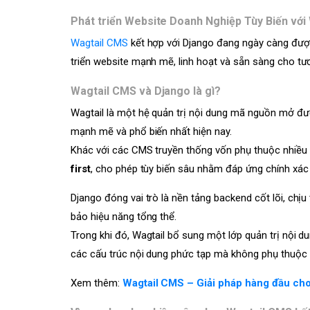
Phát triển Website Doanh Nghiệp Tùy Biến với
Wagtail CMS
kết hợp với Django đang ngày càng đượ
triển website mạnh mẽ, linh hoạt và sẵn sàng cho tươ
Wagtail CMS và Django là gì?
Wagtail là một hệ quản trị nội dung mã nguồn mở đ
mạnh mẽ và phổ biến nhất hiện nay.
Khác với các CMS truyền thống vốn phụ thuộc nhiều v
first
, cho phép tùy biến sâu nhằm đáp ứng chính xác 
Django đóng vai trò là nền tảng backend cốt lõi, chịu
bảo hiệu năng tổng thể.
Trong khi đó, Wagtail bổ sung một lớp quản trị nội du
các cấu trúc nội dung phức tạp mà không phụ thuộc n
Xem thêm:
Wagtail CMS – Giải pháp hàng đầu cho 