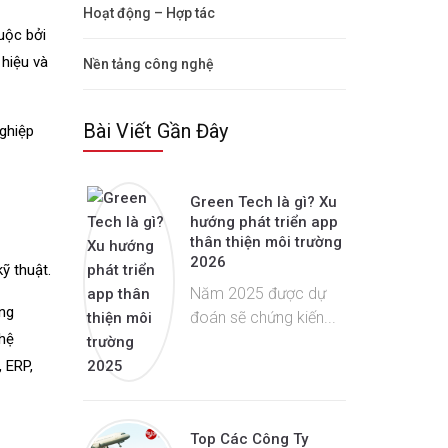
Hoạt động – Hợp tác
uộc bởi
 hiệu và
Nền tảng công nghệ
Bài Viết Gần Đây
nghiệp
Green Tech là gì? Xu
hướng phát triển app
thân thiện môi trường
2026
ỹ thuật.
Năm 2025 được dự
ởng
đoán sẽ chứng kiến...
 hệ
, ERP,
Top Các Công Ty