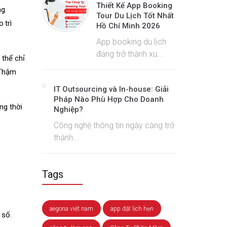
Thiết Kế App Booking
g.
Tour Du Lịch Tốt Nhất
 trì
Hồ Chí Minh 2026
App booking du lịch
đang trở thành xu...
 thể chỉ
 Thậm
IT Outsourcing và In-house: Giải
Pháp Nào Phù Hợp Cho Doanh
ng thời
Nghiệp?
Công nghệ thông tin ngày càng trở
thành...
Tags
aegona việt nam
app đặt lịch hẹn
 số.