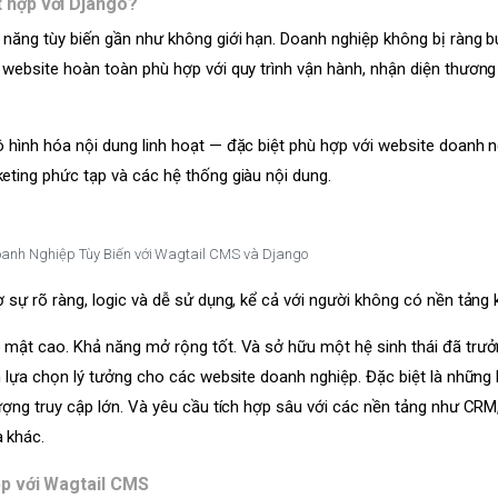
 hợp với Django?
 năng tùy biến gần như không giới hạn. Doanh nghiệp không bị ràng b
 website hoàn toàn phù hợp với quy trình vận hành, nhận diện thương
 hình hóa nội dung linh hoạt — đặc biệt phù hợp với website doanh 
eting phức tạp và các hệ thống giàu nội dung.
oanh Nghiệp Tùy Biến với Wagtail CMS và Django
 sự rõ ràng, logic và dễ sử dụng, kể cả với người không có nền tảng k
o mật cao. Khả năng mở rộng tốt. Và sở hữu một hệ sinh thái đã trư
h lựa chọn lý tưởng cho các website doanh nghiệp. Đặc biệt là những
ượng truy cập lớn. Và yêu cầu tích hợp sâu với các nền tảng như CRM
 khác.
ệp với Wagtail CMS