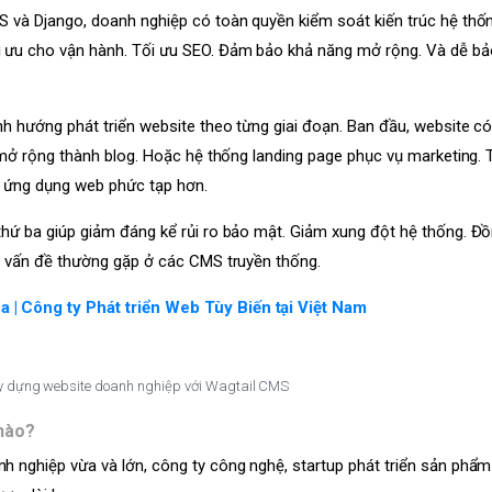
S và Django, doanh nghiệp có toàn quyền kiểm soát kiến trúc hệ thốn
i ưu cho vận hành. Tối ưu SEO. Đảm bảo khả năng mở rộng. Và dễ bảo
h hướng phát triển website theo từng giai đoạn. Ban đầu, website có
hể mở rộng thành blog. Hoặc hệ thống landing page phục vụ marketing.
à ứng dụng web phức tạp hơn.
thứ ba giúp giảm đáng kể rủi ro bảo mật. Giảm xung đột hệ thống. Đồ
ng vấn đề thường gặp ở các CMS truyền thống.
 | Công ty Phát triển Web Tùy Biến tại Việt Nam
xây dựng website doanh nghiệp với Wagtail CMS
nào?
h nghiệp vừa và lớn, công ty công nghệ, startup phát triển sản phẩm