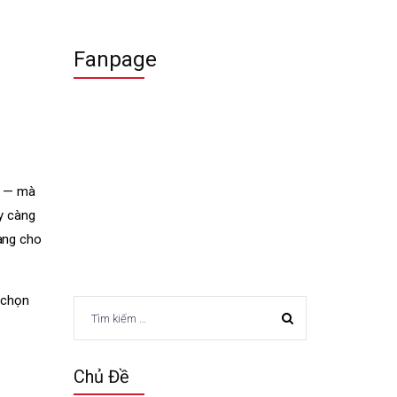
Fanpage
n — mà
y càng
àng cho
a chọn
Tìm
kiếm
cho:
Chủ Đề