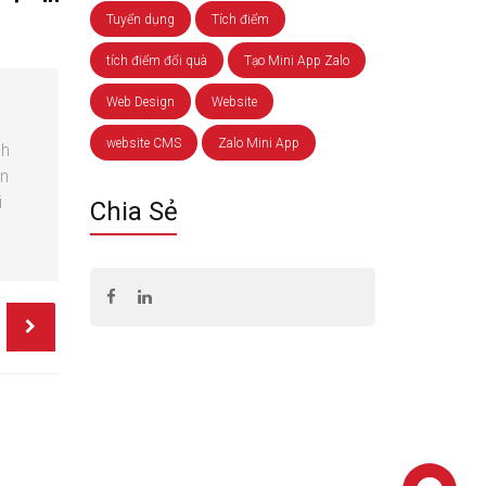
Tuyển dụng
Tích điểm
tích điểm đổi quà
Tạo Mini App Zalo
Web Design
Website
website CMS
Zalo Mini App
nh
àn
i
Chia Sẻ