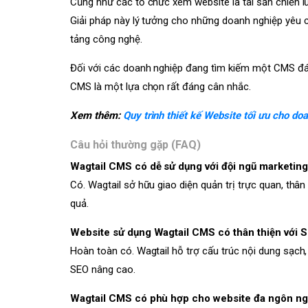
Cũng như các tổ chức xem website là tài sản chiến l
Giải pháp này lý tưởng cho những doanh nghiệp yêu 
tảng công nghệ.
Đối với các doanh nghiệp đang tìm kiếm một CMS đáp 
CMS là một lựa chọn rất đáng cân nhắc.
Xem thêm:
Quy trình thiết kế Website tối ưu cho do
Câu hỏi thường gặp (FAQ)
Wagtail CMS có dễ sử dụng với đội ngũ marketin
Có. Wagtail sở hữu giao diện quản trị trực quan, thân
quả.
Website sử dụng Wagtail CMS có thân thiện với 
Hoàn toàn có. Wagtail hỗ trợ cấu trúc nội dung sạch
SEO nâng cao.
Wagtail CMS có phù hợp cho website đa ngôn n