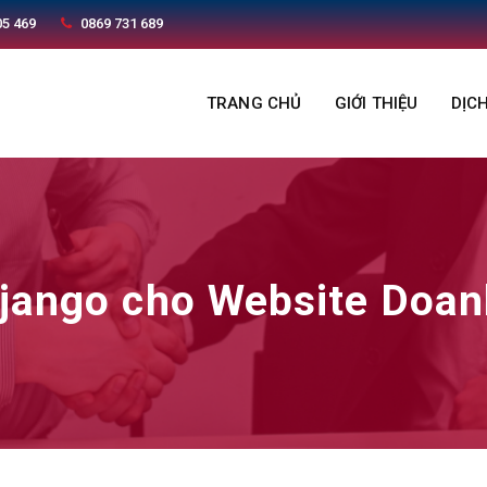
05 469
0869 731 689
TRANG CHỦ
GIỚI THIỆU
DỊC
jango cho Website Doan