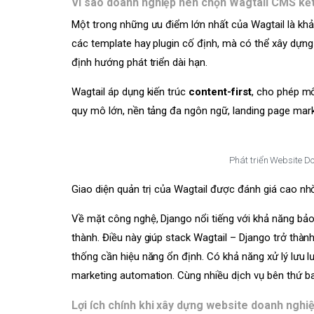
Vì sao doanh nghiệp nên chọn Wagtail CMS kết
Một trong những ưu điểm lớn nhất của Wagtail là khả
các template hay plugin cố định, mà có thể xây dựng
định hướng phát triển dài hạn.
Wagtail áp dụng kiến trúc
content-first
, cho phép mô
quy mô lớn, nền tảng đa ngôn ngữ, landing page mark
Phát triển Website D
Giao diện quản trị của Wagtail được đánh giá cao nhờ
Về mặt công nghệ, Django nổi tiếng với khả năng bả
thành. Điều này giúp stack Wagtail – Django trở thàn
thống cần hiệu năng ổn định. Có khả năng xử lý lưu l
marketing automation. Cùng nhiều dịch vụ bên thứ ba
Lợi ích chính khi xây dựng website doanh nghi