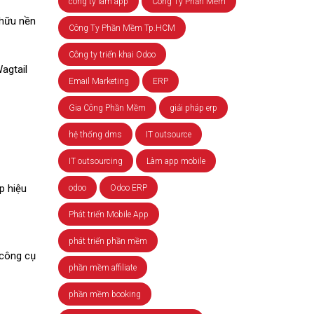
công ty làm app
Công Ty Phần Mềm
 hữu nền
Công Ty Phần Mềm Tp.HCM
Công ty triển khai Odoo
agtail
Email Marketing
ERP
Gia Công Phần Mềm
giải pháp erp
hệ thống dms
IT outsource
IT outsourcing
Làm app mobile
p hiệu
odoo
Odoo ERP
Phát triển Mobile App
phát triển phần mềm
 công cụ
phần mềm affiliate
phần mềm booking