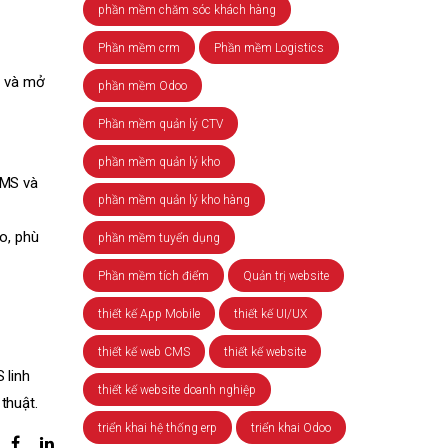
phần mềm chăm sóc khách hàng
Phần mềm crm
Phần mềm Logistics
ì và mở
phần mềm Odoo
Phần mềm quản lý CTV
phần mềm quản lý kho
CMS và
phần mềm quản lý kho hàng
o, phù
phần mềm tuyển dụng
Phần mềm tích điểm
Quản trị website
thiết kế App Mobile
thiết kế UI/UX
thiết kế web CMS
thiết kế website
 linh
thiết kế website doanh nghiệp
 thuật.
triển khai hệ thống erp
triển khai Odoo